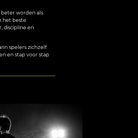
m beter worden als
h het beste
 discipline en
in spelers zichzelf
n en stap voor stap