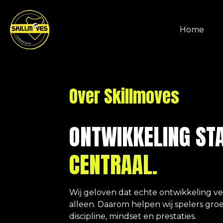
Ga
direct
Home
naar
de
hoofdinhoud
Over Skillmoves
ONTWIKKELING ST
CENTRAAL.
Wij geloven dat echte ontwikkeling v
alleen. Daarom helpen wij spelers groe
discipline, mindset en prestaties.