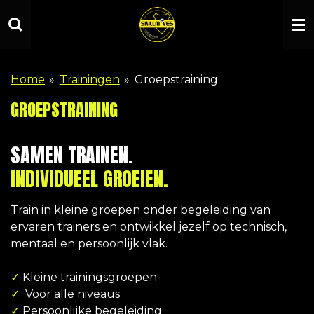
Ga
direct
naar
de
Home
»
Trainingen
»
Groepstraining
hoofdinhoud
GROEPSTRAINING
SAMEN TRAINEN.
INDIVIDUEEL GROEIEN.
Train in kleine groepen onder begeleiding van
ervaren trainers en ontwikkel jezelf op technisch,
mentaal en persoonlijk vlak.
✓
Kleine trainingsgroepen
✓
Voor alle niveaus
✓
Persoonlijke begeleiding