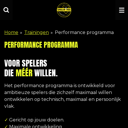
Ga
direct
naar
de
Home
»
Trainingen
»
Performance programma
hoofdinhoud
PERFORMANCE PROGRAMMA
VOOR SPELERS
DIE
MÉÉR
WILLEN.
Het performance programma is ontwikkeld voor
ambitieuze spelers die zichzelf maximaal willen
ontwikkelen op technisch, maximaal en persoonlijk
vlak.
✓
Gericht op jouw doelen.
✓
Maximale ontwikkeling